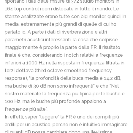
riportano i dati delle misure di 372 studio monitors in
164 top control room dislocate in tutto il mondo. Le
stanze analizzate erano tutte con big monitor, quindi, in
media, estremamente più grandi di quelle di cui ho
parlato io. A parte i dati di riverberazione e altri
parametri acustici interessanti, la cosa che colpisce
maggiormente è proprio la parte della FR. Il risultato
finale è che, considerando i notch relativi a frequenze
inferiori a 1000 Hz nella risposta in frequenza filtrata in
terzi d’ottava (third octave smoothed frequency
response), “la profondità della buca media è 14.2 dB,
ma buche di 30 dB non sono infrequenti” e che “Nel
nostro materiale la frequenza più tipica per le buche è
100 Hz, ma le buche più profonde appaiono a
frequenze più alte”.
In effetti, saper “leggere” la FR è uno dei compiti più
arditi per un acustico, perché non è intuitivo immaginare
di quanti dB possa cambiare dopo una lievissima