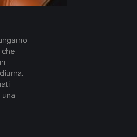
 Lungarno
o che
un
diurna,
ati
o una