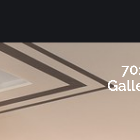
70
Gall