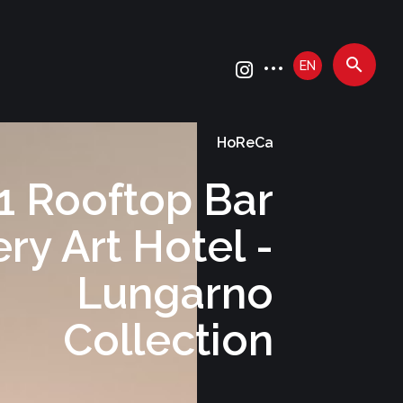
EN
HoReCa
1 Rooftop Bar
ery Art Hotel -
Lungarno
Collection