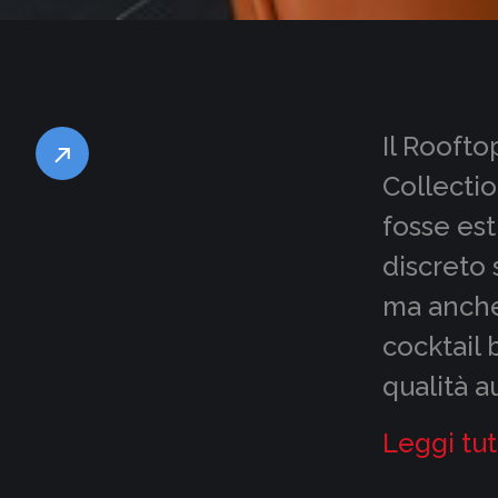
Il Roofto
Collecti
fosse est
discreto 
ma anche 
cocktail 
qualità a
Leggi tut