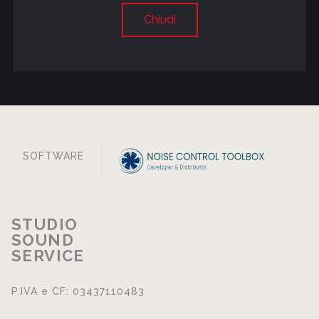
Chiudi
SOFTWARE
STUDIO
SOUND
SERVICE
P.IVA e CF: 03437110483