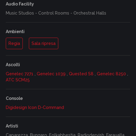
Audio Facility
Music Studios - Control Rooms - Orchestral Halls
Ambienti
Regia
Sala ripresa
Ascolti
Genelec 7271
,
Genelec 1039
,
Quested S8
,
Genelec 8250
,
ATC SCM25
Console
Digidesign Icon D-Command
Artisti
Caparezza, Bungaro, Folkabbestia, Radiodervish, Faraualla,