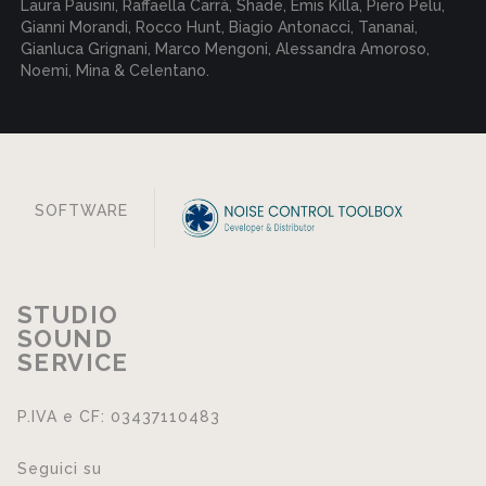
Laura Pausini, Raffaella Carrà, Shade, Emis Killa, Piero Pelu,
Gianni Morandi, Rocco Hunt, Biagio Antonacci, Tananai,
Gianluca Grignani, Marco Mengoni, Alessandra Amoroso,
Noemi, Mina & Celentano.
SOFTWARE
STUDIO
SOUND
SERVICE
P.IVA e CF: 03437110483
Seguici su