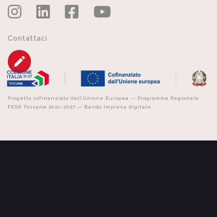
Contattaci
Progetto cofinanziato dall’Unione Europea — Programma Regionale
FESR Toscana 2021–2027 — Bando Impresa digitale.