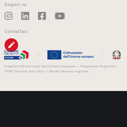
Seguici su
Contattaci
Progetto cofinanziato dall’Unione Europea — Programma Regionale
FESR Toscana 2021–2027 — Bando Impresa digitale.