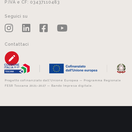
P.IVA e CF: 03437110483
Seguici su
Contattaci
Progetto cofinanziato dall’Unione Europea — Programma Regionale
FESR Toscana 2021–2027 — Bando Impresa digitale.