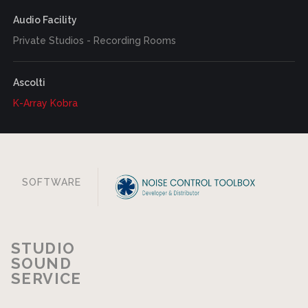
Audio Facility
Private Studios - Recording Rooms
Ascolti
K-Array Kobra
SOFTWARE
STUDIO
SOUND
SERVICE