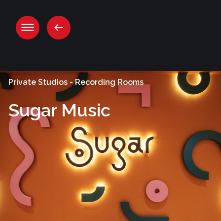
Salta
ai
contenuti.
|
Salta
alla
navigazione
Private Studios - Recording Rooms
Sugar Music