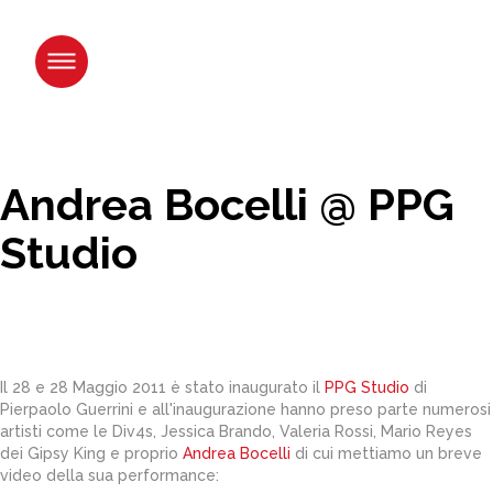
Salta
ai
contenuti.
|
Salta
alla
navigazione
Andrea Bocelli @ PPG
Studio
Il 28 e 28 Maggio 2011 è stato inaugurato il
PPG Studio
di
Pierpaolo Guerrini e all'inaugurazione hanno preso parte numerosi
artisti come le Div4s, Jessica Brando, Valeria Rossi, Mario Reyes
dei Gipsy King e proprio
Andrea Bocelli
di cui mettiamo un breve
video della sua performance: