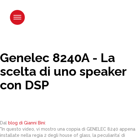
Salta
ai
contenuti.
|
Salta
alla
navigazione
Genelec 8240A - La
scelta di uno speaker
con DSP
Dal
blog di Gianni Bini
:
"In questo video, vi mostro una coppia di GENELEC 8240 appena
installate nella regia 2 degli house of glass, la peculiarita’ di