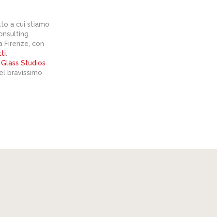
tto a cui stiamo
nsulting.
 Firenze, con
ti
.
 Glass Studios
el bravissimo