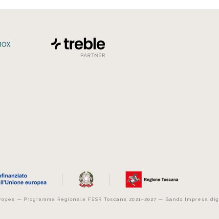
uropea — Programma Regionale FESR Toscana 2021–2027 — Bando Impresa dig