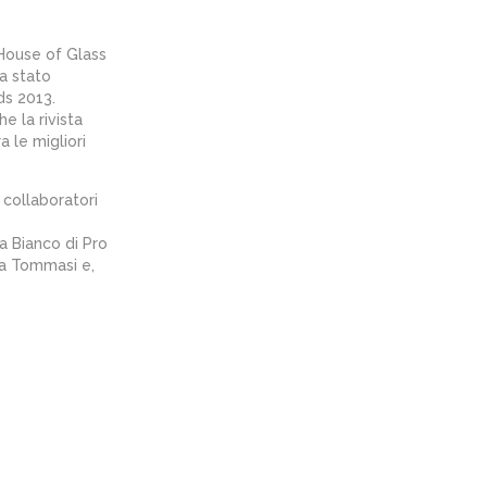
 House of Glass
ia stato
ds 2013.
e la rivista
 le migliori
 collaboratori
a Bianco di Pro
ca Tommasi e,