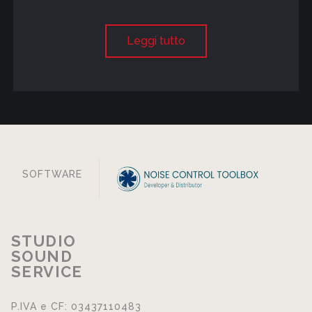
Leggi tutto
SOFTWARE
STUDIO
SOUND
SERVICE
P.IVA e CF: 03437110483