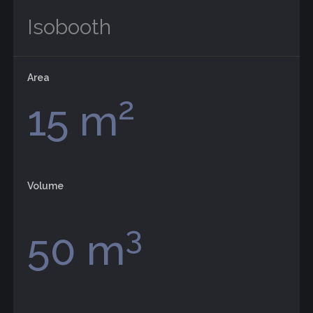
Isobooth
Area
2
15 m
Volume
3
50 m