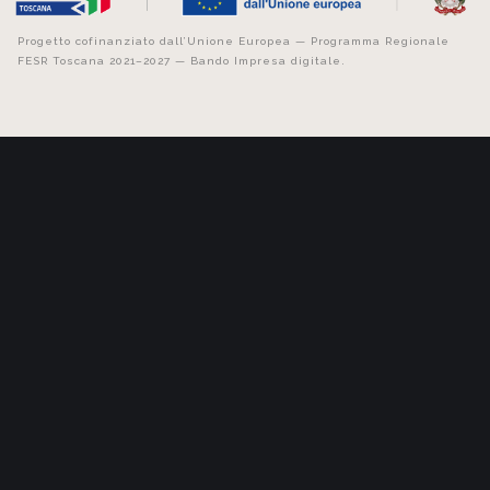
Progetto cofinanziato dall’Unione Europea — Programma Regionale
FESR Toscana 2021–2027 — Bando Impresa digitale.