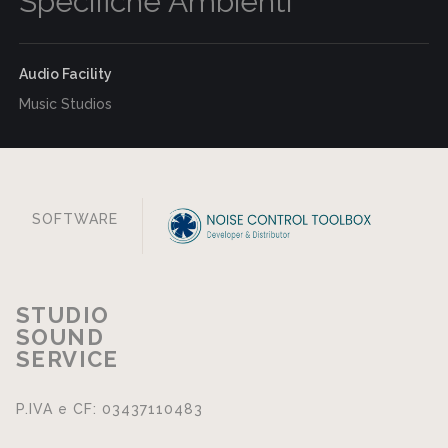
Specifiche Ambienti
Audio Facility
Music Studios
SOFTWARE
STUDIO
SOUND
SERVICE
P.IVA e CF: 03437110483