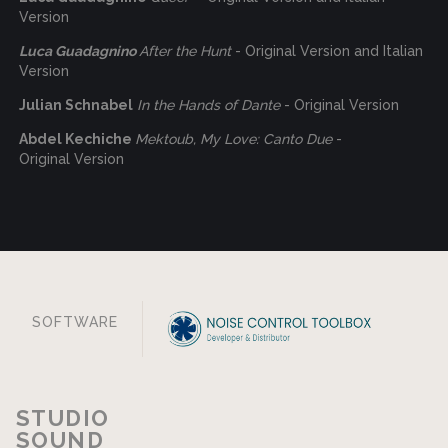
Version
Luca Guadagnino
After the Hunt
- Original Version and Italian
Version
Julian Schnabel
In the Hands of Dante
- Original Version
Abdel Kechiche
Mektoub, My Love: Canto Due
-
Original Version
SOFTWARE
STUDIO
SOUND